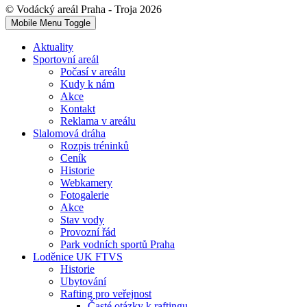
© Vodácký areál Praha - Troja 2026
Mobile Menu Toggle
Aktuality
Sportovní areál
Počasí v areálu
Kudy k nám
Akce
Kontakt
Reklama v areálu
Slalomová dráha
Rozpis tréninků
Ceník
Historie
Webkamery
Fotogalerie
Akce
Stav vody
Provozní řád
Park vodních sportů Praha
Loděnice UK FTVS
Historie
Ubytování
Rafting pro veřejnost
Časté otázky k raftingu