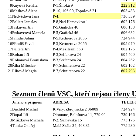
9
Knýová Renáta
P-1,Široká 9
222 312
10
Mašková Alena
P-10, 106 00, Topolová 21
603 433
11
Nedvědová Jana
P-4,
736 539
12
Pollert Jaroslav
P-8,Nad Hercovkou 1
602 176
13
Prskavec Jiří
P-5,Grafická 46
606 138
14
Prskavcová Marcela
P-5,Grafická 46
606 632
15
Přindiš Adam
P-5,Kettnerova 2055
724 944
16
Přindiš Pavel
P-5,Kettnerova 2055
605 979
17
Pultera Jiří
P-4,Mezilesní 553
602 176
18
Rohan Jiří
P-3,Seifertova 24
604 409
19
Rohanová Bronislava
P-3,Seifertova 24
604 262
20
Říha Miloslav
P-7,Schnirchova 22
602 162
21
Říhová Magda
P-7,Schnirchova 22
607 793
Seznam členů VSC, kteří nejsou členy 
Jméno a přijmení
ADRESA
TELEF
1
Buchtel Michal
K.Vary, Zbrojnická 2
36009
724 924
2
Dupal Jiří
Olomouc, Balbínova 11, 779 00
739 166
3
Mrůzková Michala
P-2, Šumavská 15
775 175
4
Tunka Ondřej
Malá Skála 34, 468 31
775 230