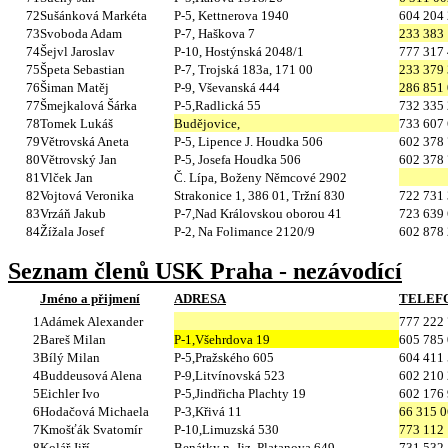
72
Sušánková Markéta
P-5, Kettnerova 1940
604 204
73
Svoboda Adam
P-7, Haškova 7
233 383
74
Šejvl Jaroslav
P-10, Hostýnská 2048/1
777 317
75
Špeta Sebastian
P-7, Trojská 183a, 171 00
233 379
76
Šiman Matěj
P-9, Vševanská 444
286 851
77
Šmejkalová Šárka
P-5,Radlická 55
732 335
78
Tomek Lukáš
Budějovice,
733 607
79
Větrovská Aneta
P-5, Lipence J. Houdka 506
602 378
80
Větrovský Jan
P-5, Josefa Houdka 506
602 378
81
Vlček Jan
Č. Lípa, Boženy Němcové 2902
82
Vojtová Veronika
Strakonice 1, 386 01, Tržní 830
722 731
83
Vrzáň Jakub
P-7,Nad Královskou oborou 41
723 639
84
Žížala Josef
P-2, Na Folimance 2120/9
602 878
Seznam členů USK Praha - nezávodící
Jméno a přijmení
ADRESA
TELEF
1
Adámek Alexander
777 222
2
Bareš Milan
P-1,Všehrdova 19
605 785
3
Bílý Milan
P-5,Pražského 605
604 411
4
Buddeusová Alena
P-9,Litvínovská 523
602 210
5
Eichler Ivo
P-5,Jindřicha Plachty 19
602 176
6
Hodačová Michaela
P-3,Křivá 11
66 315 
7
Kmošťák Svatomír
P-10,Limuzská 530
773 112
8
Kolář Jiří
Benátky n. Jiz.,Platanova 649
731 532