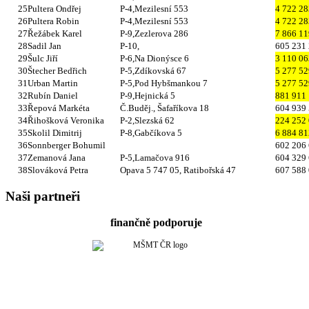
25
Pultera Ondřej
P-4,Mezilesní 553
4 722 28
26
Pultera Robin
P-4,Mezilesní 553
4 722 28
27
Řežábek Karel
P-9,Zezlerova 286
7 866 11
28
Sadil Jan
P-10,
605 231
29
Šulc Jiří
P-6,Na Dionýsce 6
3 110 06
30
Štecher Bedřich
P-5,Zdíkovská 67
5 277 52
31
Urban Martin
P-5,Pod Hybšmankou 7
5 277 52
32
Rubín Daniel
P-9,Hejnická 5
881 911
33
Řepová Markéta
Č.Buděj., Šafaříkova 18
604 939
34
Řihošková Veronika
P-2,Slezská 62
224 252
35
Skolil Dimitrij
P-8,Gabčíkova 5
6 884 81
36
Sonnberger Bohumil
602 206
37
Zemanová Jana
P-5,Lamačova 916
604 329
38
Slováková Petra
Opava 5
747 05, Ratibořská 47
607 588
Naši partneři
finančně podporuje