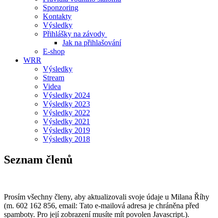
Sponzoring
Kontakty
Výsledky
Přihlášky na závody
Jak na přihlašování
E-shop
WRR
Výsledky
Stream
Videa
Výsledky 2024
Výsledky 2023
Výsledky 2022
Výsledky 2021
Výsledky 2019
Výsledky 2018
Seznam členů
Prosím všechny členy, aby aktualizovali svoje údaje u Milana Říhy
(m. 602 162 856, email:
Tato e-mailová adresa je chráněna před
spamboty. Pro její zobrazení musíte mít povolen Javascript.
).