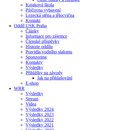
Kajaková škola
Půjčovna vybavení
Lezecká stěna a tělocvična
Kontakt
Oddíl USK Praha
Články
Informace pro zájemce
Členské příspěvky
Historie oddílu
Pravidla vodního slalomu
Sponzoring
Kontakty
Výsledky
Přihlášky na závody
Jak na přihlašování
E-shop
WRR
Výsledky
Stream
Videa
Výsledky 2024
Výsledky 2023
Výsledky 2022
Výsledky 2021