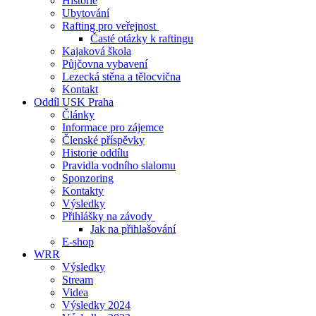
Historie
Ubytování
Rafting pro veřejnost
Časté otázky k raftingu
Kajaková škola
Půjčovna vybavení
Lezecká stěna a tělocvična
Kontakt
Oddíl USK Praha
Články
Informace pro zájemce
Členské příspěvky
Historie oddílu
Pravidla vodního slalomu
Sponzoring
Kontakty
Výsledky
Přihlášky na závody
Jak na přihlašování
E-shop
WRR
Výsledky
Stream
Videa
Výsledky 2024