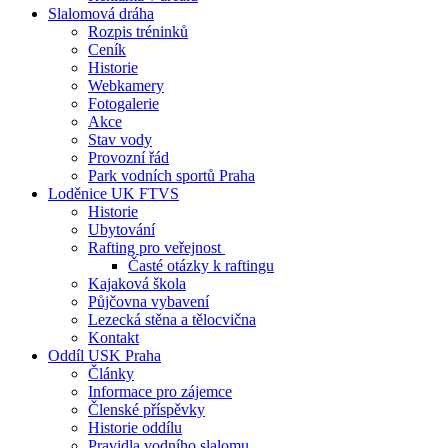
Slalomová dráha
Rozpis tréninků
Ceník
Historie
Webkamery
Fotogalerie
Akce
Stav vody
Provozní řád
Park vodních sportů Praha
Loděnice UK FTVS
Historie
Ubytování
Rafting pro veřejnost
Časté otázky k raftingu
Kajaková škola
Půjčovna vybavení
Lezecká stěna a tělocvična
Kontakt
Oddíl USK Praha
Články
Informace pro zájemce
Členské příspěvky
Historie oddílu
Pravidla vodního slalomu