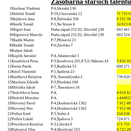
Zásobárna starších talentů
1
Buchnar Vladimír
P-6,Slezská 136
2
Doležal Tomáš
P-10,Chorvatská 12
71 731 
3
Hejsková Jana
P-8,Štětínská 356
8 552 30
4
Honěk Tomáš
P-1,Na Struze 6
24 913 
5
Hilgert Ivan
Praha západ 252 02, Jíloviště 230
603 461
6
Hilgertová Marcela
Praha západ 252 02, Jíloviště 230
603 524
7
Hladík Martin
P-7,Přístavní 21
8
Hladík Tomáš
P-6,Závěrka 7
9
Kašpar Jakub
10
Koplík Jaroslav
P-4, Adamovské 1
11
Koudelová Petra
P-3,Koněvova 201,P-5,U Náhonu 43
5 810 33
12
Kremr Patrik
P-5,Radlická 53
608 271
13
Kristl Vlastimil
P-1,Spálená 23
14
Kudějová Kristýna
P-9, Staromlýnská 2
739 020
15
Machuta Zdeněk
P-5,Plzeňská 106
16
Mičulka Jakub
P-7, Šmeralova 16
17
Nedvědová Anna
P-4,
4 019 42
18
Nedvěd Miroslav
P-4,
z.44402
19
Novotný Pavel
P-4,Doubravická 1302
7 912 48
20
Novotný Petr
P-4,Doubravická 1302
7 912 48
21
Pollert Emil
P-5,Vodní 4
534 038
22
Pollert Lukáš
P-6,Špálova 3
724 071
23
Potočková Kristýna
P-3,Libická 6
271 731
24
Pulterová Věra
P-4,Mezilesní 553
4 722 28