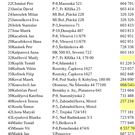
22
Chmátal Petr
P-8,Mazurská 521
604 701
23
Jančar David
P-7, Fr. Křížka 25
603 414
24
Janoušek Milan
Ml.Bol.,Ptácká 228
326 320
25
Janoušková Eva
Ml.Bol.,Ptácká 228
326 320
26
Ježek Stanislav
P-3,Jeseniova 71
603 433
27
Jiras Marek
P-10,Dunajská 487
603 813
28
Kacafírek Jan
P-8, Vřesová 11/679
602 951
29
Kacafírková Hana
P-8, Vřesová 11/679
602 951
30
Karásek Petr
P-5,Štefánikova 46
728 338
31
Kašparová Anna
HK 500 03, Severní 722
603 163
32
Kněževič Matěj
P-7, Fr. Křížka 14, 170 00
33
Koplík Tomáš
P-4,Adamská 1
61 220 
34
Kořínek Vilém
Roztoky, Čapkova 1627
723 057
35
Kořínek Filip
Roztoky, Čapkova 1627
602 848
36
Koval Marek
P-8, Pod Statky 9, Kobylisy, 180 00
284 690
37
Kratochvíl Jan
Olomouc, Na Šibeniku 44 77100
068/541
38
Kubričan Pavel
Benátky n. Jiz,, Platanova 641
721 664
39
Kudějová Kateřina
P-9, Staromlýnská 2
731 488
40
Koušová Tereza
P-5, Zahradníčkova, Motol
257 216
41
Kouša Šimon
P-5, Zahradníčkova, Motol
42
Lhota Matyáš
P-7, Trojská 724/181
777 181
43
Lejsalová Blanka
P-5, Nad Badánkami 3/3
723 978
44
Máder Tomáš
P-5,Hoškova 6
777 949
45
Masare Vít
P-8,Pomořanská 474/6
8 557 70
46
Mašek Jan
V.Popovice
607 573