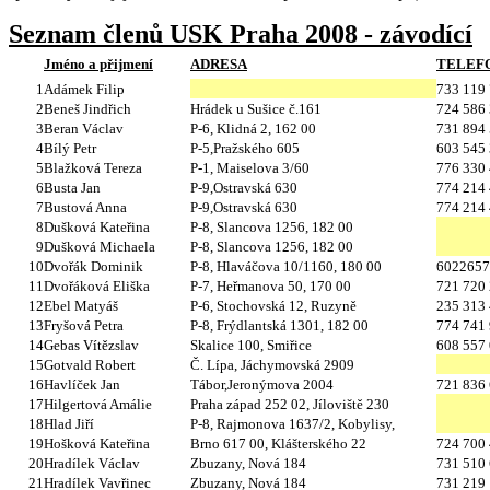
Seznam členů USK Praha 2008 - závodící
Jméno a přijmení
ADRESA
TELEF
1
Adámek Filip
733 119
2
Beneš Jindřich
Hrádek u Sušice č.161
724 586
3
Beran Václav
P-6, Klidná 2, 162 00
731 894
4
Bílý Petr
P-5,Pražského 605
603 545
5
Blažková Tereza
P-1, Maiselova 3/60
776 330
6
Busta Jan
P-9,Ostravská 630
774 214
7
Bustová Anna
P-9,Ostravská 630
774 214
8
Dušková Kateřina
P-8, Slancova 1256, 182 00
9
Dušková Michaela
P-8, Slancova 1256, 182 00
10
Dvořák Dominik
P-8, Hlaváčova 10/1160, 180 00
6022657
11
Dvořáková Eliška
P-7, Heřmanova 50, 170 00
721 720
12
Ebel Matyáš
P-6, Stochovská 12, Ruzyně
235 313
13
Fryšová Petra
P-8, Frýdlantská 1301, 182 00
774 741
14
Gebas Vítězslav
Skalice 100, Smiřice
608 557
15
Gotvald Robert
Č. Lípa, Jáchymovská 2909
16
Havlíček Jan
Tábor,Jeronýmova 2004
721 836
17
Hilgertová Amálie
Praha západ 252 02, Jíloviště 230
18
Hlad Jiří
P-8, Rajmonova 1637/2, Kobylisy,
19
Hošková Kateřina
Brno
617 00, Klášterského 22
724 700
20
Hradílek Václav
Zbuzany, Nová 184
731 510
21
Hradílek Vavřinec
Zbuzany, Nová 184
731 219