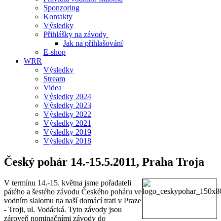
Sponzoring
Kontakty
Výsledky
Přihlášky na závody
Jak na přihlašování
E-shop
WRR
Výsledky
Stream
Videa
Výsledky 2024
Výsledky 2023
Výsledky 2022
Výsledky 2021
Výsledky 2019
Výsledky 2018
Český pohár 14.-15.5.2011, Praha Troja
V termínu 14.-15. května jsme pořadateli
pátého a šestého závodu Českého poháru ve
vodním slalomu na naší domácí trati v Praze
- Troji, ul. Vodácká. Tyto závody jsou
zároveň nominačními závody do