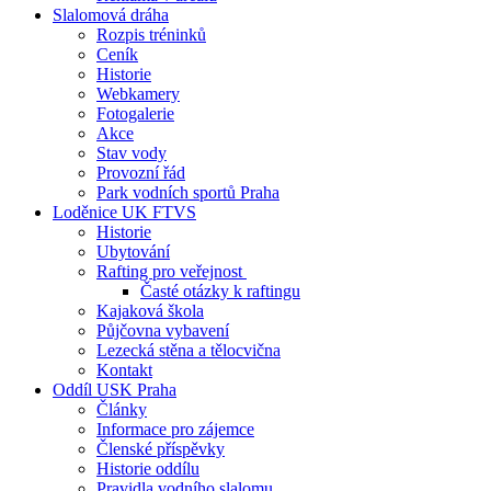
Slalomová dráha
Rozpis tréninků
Ceník
Historie
Webkamery
Fotogalerie
Akce
Stav vody
Provozní řád
Park vodních sportů Praha
Loděnice UK FTVS
Historie
Ubytování
Rafting pro veřejnost
Časté otázky k raftingu
Kajaková škola
Půjčovna vybavení
Lezecká stěna a tělocvična
Kontakt
Oddíl USK Praha
Články
Informace pro zájemce
Členské příspěvky
Historie oddílu
Pravidla vodního slalomu