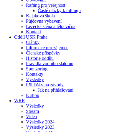
Rafting pro veřejnost
Časté otázky k raftingu
Kajaková škola
Půjčovna vybavení
Lezecká stěna a tělocvična
Kontakt
Oddíl USK Praha
Články
Informace pro zájemce
Členské příspěvky
Historie oddílu
Pravidla vodního slalomu
Sponzoring
Kontakty
Výsledky
Přihlášky na závody
Jak na přihlašování
E-shop
WRR
Výsledky
Stream
Videa
Výsledky 2024
Výsledky 2023