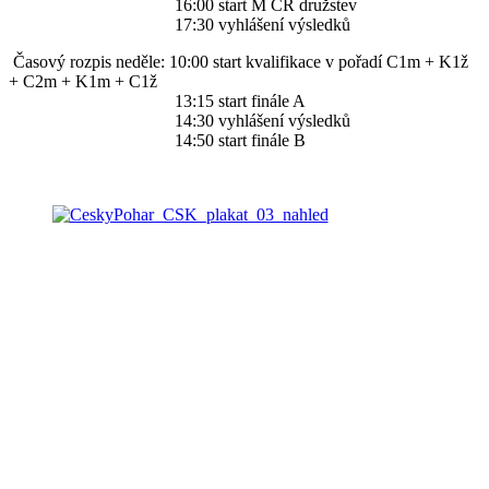
16:00 start M ČR družstev
17:30 vyhlášení výsledků
Časový rozpis neděle: 10:00 start kvalifikace v pořadí C1m + K1ž
+ C2m + K1m + C1ž
13:15 start finále A
14:30 vyhlášení výsledků
14:50 start finále B