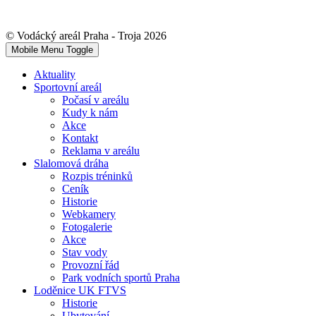
© Vodácký areál Praha - Troja 2026
Mobile Menu Toggle
Aktuality
Sportovní areál
Počasí v areálu
Kudy k nám
Akce
Kontakt
Reklama v areálu
Slalomová dráha
Rozpis tréninků
Ceník
Historie
Webkamery
Fotogalerie
Akce
Stav vody
Provozní řád
Park vodních sportů Praha
Loděnice UK FTVS
Historie
Ubytování