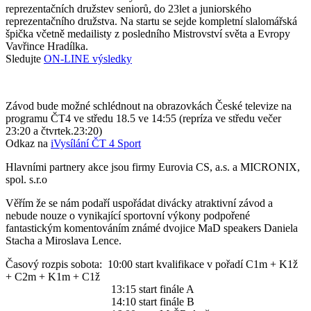
reprezentačních družstev seniorů, do 23let a juniorského
reprezentačního družstva. Na startu se sejde kompletní slalomářská
špička včetně medailisty z posledního Mistrovství světa a Evropy
Vavřince Hradílka.
Sledujte
ON-LINE výsledky
Závod bude možné schlédnout na obrazovkách České televize na
programu ČT4 ve středu 18.5 ve 14:55 (repríza ve středu večer
23:20 a čtvrtek.23:20)
Odkaz na
iVysílání ČT 4 Sport
Hlavními partnery akce jsou firmy Eurovia CS, a.s. a MICRONIX,
spol. s.r.o
Věřím že se nám podaří uspořádat divácky atraktivní závod a
nebude nouze o vynikající sportovní výkony podpořené
fantastickým komentováním známé dvojice MaD speakers Daniela
Stacha a Miroslava Lence.
Časový rozpis sobota: 10:00 start kvalifikace v pořadí C1m + K1ž
+ C2m + K1m + C1ž
13:15 start finále A
14:10 start finále B