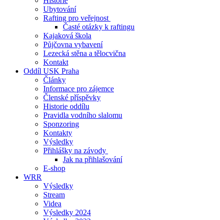
Historie
Ubytování
Rafting pro veřejnost
Časté otázky k raftingu
Kajaková škola
Půjčovna vybavení
Lezecká stěna a tělocvična
Kontakt
Oddíl USK Praha
Články
Informace pro zájemce
Členské příspěvky
Historie oddílu
Pravidla vodního slalomu
Sponzoring
Kontakty
Výsledky
Přihlášky na závody
Jak na přihlašování
E-shop
WRR
Výsledky
Stream
Videa
Výsledky 2024