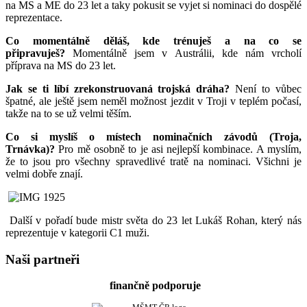
na MS a ME do 23 let a taky pokusit se vyjet si nominaci do dospělé
reprezentace.
Co momentálně děláš, kde trénuješ a na co se
připravuješ?
Momentálně jsem v Austrálii, kde nám vrcholí
příprava na MS do 23 let.
Jak se ti líbí zrekonstruovaná trojská dráha?
Není to vůbec
špatné, ale ještě jsem neměl možnost jezdit v Troji v teplém počasí,
takže na to se už velmi těším.
Co si myslíš o místech nominačních závodů (Troja,
Trnávka)?
Pro mě osobně to je asi nejlepší kombinace. A myslím,
že to jsou pro všechny spravedlivé tratě na nominaci. Všichni je
velmi dobře znají.
Další v pořadí bude mistr světa do 23 let Lukáš Rohan, který nás
reprezentuje v kategorii C1 muži.
Naši partneři
finančně podporuje