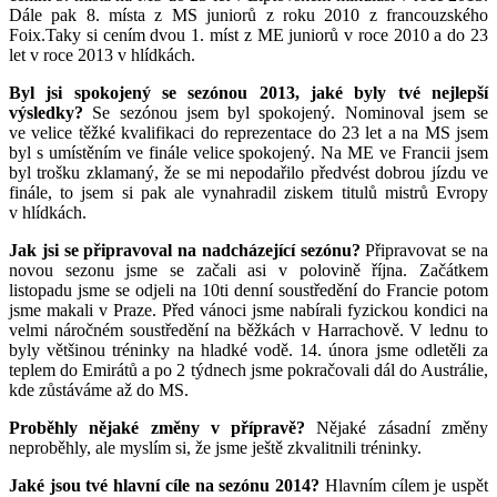
Dále pak 8. místa z MS juniorů z roku 2010 z francouzského
Foix.Taky si cením dvou 1. míst z ME juniorů v roce 2010 a do 23
let v roce 2013 v hlídkách.
Byl jsi spokojený se sezónou 2013, jaké byly tvé nejlepší
výsledky?
Se sezónou jsem byl spokojený. Nominoval jsem se
ve velice těžké kvalifikaci do reprezentace do 23 let a na MS jsem
byl s umístěním ve finále velice spokojený. Na ME ve Francii jsem
byl trošku zklamaný, že se mi nepodařilo předvést dobrou jízdu ve
finále, to jsem si pak ale vynahradil ziskem titulů mistrů Evropy
v hlídkách.
Jak jsi se připravoval na nadcházející sezónu?
Připravovat se na
novou sezonu jsme se začali asi v polovině října. Začátkem
listopadu jsme se odjeli na 10ti denní soustředění do Francie potom
jsme makali v Praze. Před vánoci jsme nabírali fyzickou kondici na
velmi náročném soustředění na běžkách v Harrachově. V lednu to
byly většinou tréninky na hladké vodě. 14. února jsme odletěli za
teplem do Emirátů a po 2 týdnech jsme pokračovali dál do Austrálie,
kde zůstáváme až do MS.
Proběhly nějaké změny v přípravě?
Nějaké zásadní změny
neproběhly, ale myslím si, že jsme ještě zkvalitnili tréninky.
Jaké jsou tvé hlavní cíle na sezónu 2014?
Hlavním cílem je uspět