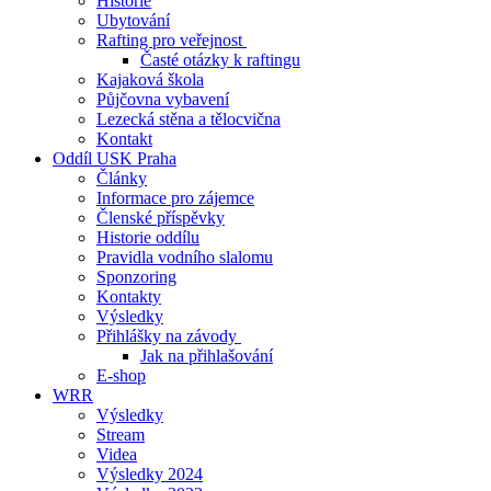
Historie
Ubytování
Rafting pro veřejnost
Časté otázky k raftingu
Kajaková škola
Půjčovna vybavení
Lezecká stěna a tělocvična
Kontakt
Oddíl USK Praha
Články
Informace pro zájemce
Členské příspěvky
Historie oddílu
Pravidla vodního slalomu
Sponzoring
Kontakty
Výsledky
Přihlášky na závody
Jak na přihlašování
E-shop
WRR
Výsledky
Stream
Videa
Výsledky 2024