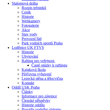
Slalomová dráha
Rozpis tréninků
Ceník
Historie
Webkamery
Fotogalerie
Akce
Stav vody
Provozní řád
Park vodních sportů Praha
Loděnice UK FTVS
Historie
Ubytování
Rafting pro veřejnost
Časté otázky k raftingu
Kajaková škola
Půjčovna vybavení
Lezecká stěna a tělocvična
Kontakt
Oddíl USK Praha
Články
Informace pro zájemce
Členské příspěvky
Historie oddílu
Pravidla vodního slalomu