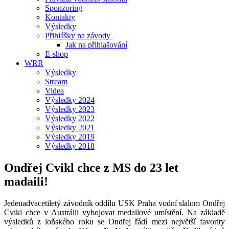
Sponzoring
Kontakty
Výsledky
Přihlášky na závody
Jak na přihlašování
E-shop
WRR
Výsledky
Stream
Videa
Výsledky 2024
Výsledky 2023
Výsledky 2022
Výsledky 2021
Výsledky 2019
Výsledky 2018
Ondřej Cvikl chce z MS do 23 let
madaili!
Jedenadvacetiletý závodník oddílu USK Praha vodní slalom Ondřej
Cvikl chce v Austrálii vybojovat medailové umístění. Na základě
výsledků z loňského roku se Ondřej řádí mezi největší favority