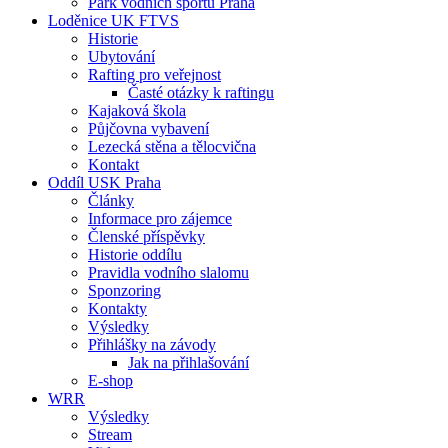
Park vodních sportů Praha
Loděnice UK FTVS
Historie
Ubytování
Rafting pro veřejnost
Časté otázky k raftingu
Kajaková škola
Půjčovna vybavení
Lezecká stěna a tělocvična
Kontakt
Oddíl USK Praha
Články
Informace pro zájemce
Členské příspěvky
Historie oddílu
Pravidla vodního slalomu
Sponzoring
Kontakty
Výsledky
Přihlášky na závody
Jak na přihlašování
E-shop
WRR
Výsledky
Stream