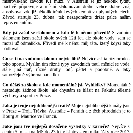
mistrovského závodu K1 muži. V Austrálii se již několik týdnů
poctivě připravuje a místní slalomovou dráhu velice dobře zná,
absolvoval zde již několik tréninkévých kempů v uplynulých letech.
Závod startuje 23. dubna, tak nezapoměnte držet palce našim
reprezentantům.
Kdy jsi začal se slalomem a kdo tě k němu přivedl?
S vodním
slalomem jsem začal okolo svých 12ti let, ale okolo vody jsem se
motal už odmalička. Přivedl mě k němu můj táta, který kdysi taky
pádloval.
Co se ti na vodním slalomu nejvíc líbí?
Nejvíce asi ta různorodost
toho sportu. Myslím tím různé typy závodních tratí, měnící se voda,
stále jiná trať, různé druhy lodí, pádel a podobně. A taky
samozřejmě výborná parta lidí.
Co děláš za školu a kde momentálně jsi. Vyhlídky?
Momentálně
nestuduju žádnou školu, ale chystám se hlásit na Fakultu tělesné
výchovy a sportu v Praze.
Jaká je tvoje nejoblíbenější tratě?
Moje nejoblíbenější kanály jsou
v Praze – Troji, Trávka, Austrálie – Penrith a z těch přírodních je to
Bourg st. Maurice ve Francii.
Jaké jsou tvé nejlepší dosažené výsledky v kariéře?
Nejvíce si
cením 5. místa na MS do 23 let v Liptovském mikuláši v roce 2013.