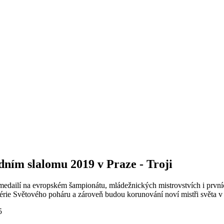
dním slalomu 2019 v Praze - Troji
m medailí na evropském šampionátu, mládežnických mistrovstvích i prvn
í série Světového poháru a zároveň budou korunování noví mistři světa 