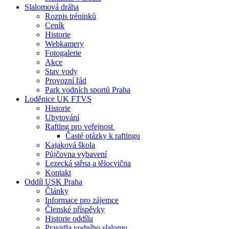
Slalomová dráha
Rozpis tréninků
Ceník
Historie
Webkamery
Fotogalerie
Akce
Stav vody
Provozní řád
Park vodních sportů Praha
Loděnice UK FTVS
Historie
Ubytování
Rafting pro veřejnost
Časté otázky k raftingu
Kajaková škola
Půjčovna vybavení
Lezecká stěna a tělocvična
Kontakt
Oddíl USK Praha
Články
Informace pro zájemce
Členské příspěvky
Historie oddílu
Pravidla vodního slalomu