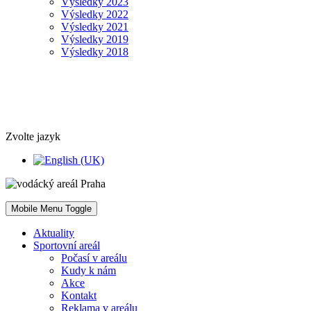
Výsledky 2023
Výsledky 2022
Výsledky 2021
Výsledky 2019
Výsledky 2018
Zvolte jazyk
Mobile Menu Toggle
Aktuality
Sportovní areál
Počasí v areálu
Kudy k nám
Akce
Kontakt
Reklama v areálu