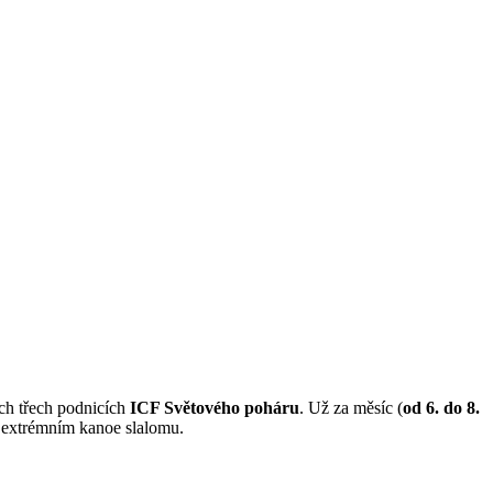
ích třech podnicích
ICF Světového poháru
. Už za měsíc (
od 6. do 8.
v extrémním kanoe slalomu.