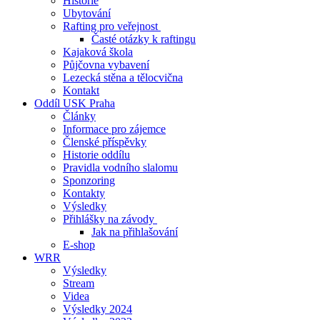
Historie
Ubytování
Rafting pro veřejnost
Časté otázky k raftingu
Kajaková škola
Půjčovna vybavení
Lezecká stěna a tělocvična
Kontakt
Oddíl USK Praha
Články
Informace pro zájemce
Členské příspěvky
Historie oddílu
Pravidla vodního slalomu
Sponzoring
Kontakty
Výsledky
Přihlášky na závody
Jak na přihlašování
E-shop
WRR
Výsledky
Stream
Videa
Výsledky 2024