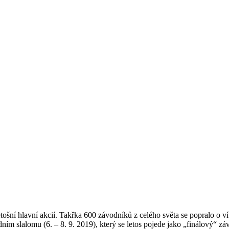
tošní hlavní akcií. Takřka 600 závodníků z celého světa se popralo o v
ím slalomu (6. – 8. 9. 2019), který se letos pojede jako „finálový“ zá