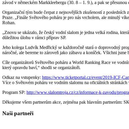
závod v německém Markkleebergu (30. 8 – 1. 9.), a pak se přesunou
Organizační tým bude čerpat z nejnovějších zkušeností z posledních
Praze. „Finále Světového poháru je pro nás vrcholem, ale minulý víke
Rohan.
„Znovu se ukázalo, že český vodní slalom je jedna velká rodina, kter
důležitou úlohu v rámci příprav SP.
Jeho kolega Ludvík Medřický se každoročně stará o doprovodný program
náročné, ale bereme to zároveň jako zábavu a koníček. Všichni jsme bý
Cíle organizátorů Světového poháru a World Ranking Race ve vodním sl
který opravdu baví,“ shodli se organizátoři.
Odkaz na vstupenky:
https://www.ticketportal.cz/event/2019-ICF-
Více o Světovém poháru ve vodním slalomu na oficiálních stránkách 
Program SP:
http://www.slalomtroja.cz/cz/informace-k-zavodu/prog
Děkujeme všem partnerům akce, zejména pak hlavním partnerům: SKU
Naši partneři