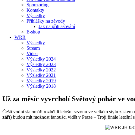
Sponzoring
Kontakty
Výsledky
Přihlášky na závody
Jak na přihlašování
E-shop
WRR
Výsledky
Stream
Videa
Výsledky 2024
Výsledky 2023
Výsledky 2022
Výsledky 2021
Výsledky 2019
Výsledky 2018
Už za měsíc vyvrcholí Světový pohár ve vo
Čeští vodní slalomáři rozběhli letošní sezónu ve velkém stylu ziske
září
) budou mít možnost fanoušci vidět v Praze – Troji finále letošn