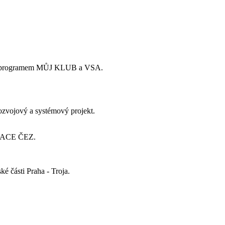
24 a programem MŮJ KLUB a VSA.
rozvojový a systémový projekt.
ADACE ČEZ.
é části Praha - Troja.