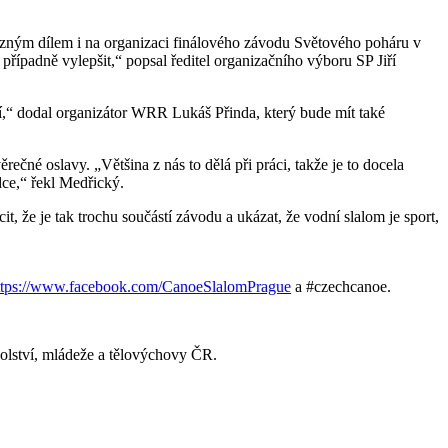
razným dílem i na organizaci finálového závodu Světového poháru v
řípadně vylepšit,“ popsal ředitel organizačního výboru SP Jiří
jí,“ dodal organizátor WRR Lukáš Přinda, který bude mít také
čné oslavy. „Většina z nás to dělá při práci, takže je to docela
rdce,“ řekl Medřický.
 že je tak trochu součástí závodu a ukázat, že vodní slalom je sport,
ttps://www.facebook.com/CanoeSlalomPrague
a #czechcanoe.
lství, mládeže a tělovýchovy ČR.