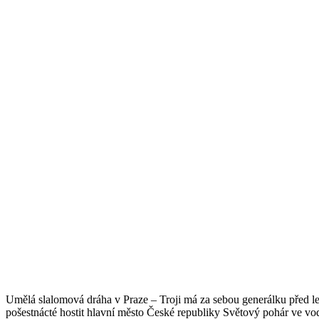
Umělá slalomová dráha v Praze – Troji má za sebou generálku před le
pošestnácté hostit hlavní město České republiky Světový pohár ve vodn