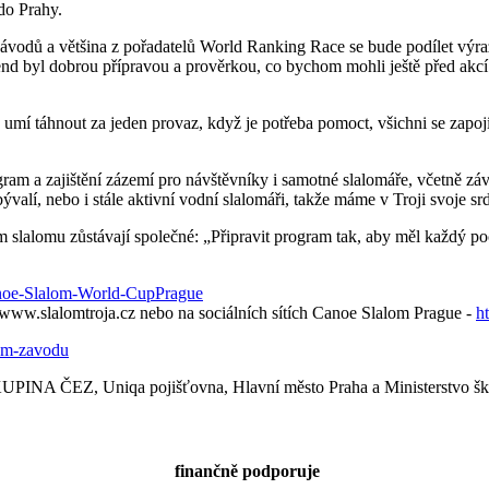
 do Prahy.
 závodů a většina z pořadatelů World Ranking Race se bude podílet vý
nd byl dobrou přípravou a prověrkou, co bychom mohli ještě před akcí p
á umí táhnout za jeden provaz, když je potřeba pomoct, všichni se zapo
 a zajištění zázemí pro návštěvníky i samotné slalomáře, včetně závěre
valí, nebo i stále aktivní vodní slalomáři, takže máme v Troji svoje s
alomu zůstávají společné: „Připravit program tak, aby měl každý pocit,
Canoe-Slalom-World-CupPrague
www.slalomtroja.cz nebo na sociálních sítích Canoe Slalom Prague -
h
ram-zavodu
PINA ČEZ, Uniqa pojišťovna, Hlavní město Praha a Ministerstvo ško
finančně podporuje