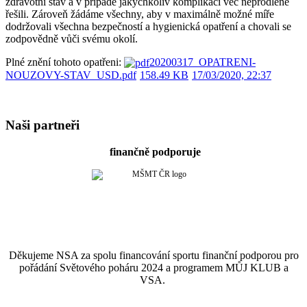
zdravotní stav a v případě jakýchkoliv komplikací věc neprodleně
řešili. Zároveň žádáme všechny, aby v maximálně možné míře
dodržovali všechna bezpečností a hygienická opatření a chovali se
zodpovědně vůči svému okolí.
Plné znění tohoto opatřeni:
20200317_OPATRENI-
NOUZOVY-STAV_USD.pdf
158.49 KB
17/03/2020, 22:37
Naši partneři
finančně podporuje
Děkujeme NSA za spolu financování sportu finanční podporou pro
pořádání Světového poháru 2024 a programem MŮJ KLUB a
VSA.