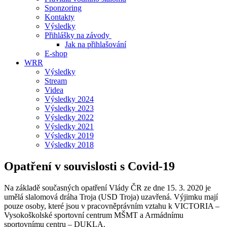
Sponzoring
Kontakty
Výsledky
Přihlášky na závody
Jak na přihlašování
E-shop
WRR
Výsledky
Stream
Videa
Výsledky 2024
Výsledky 2023
Výsledky 2022
Výsledky 2021
Výsledky 2019
Výsledky 2018
Opatření v souvislosti s Covid-19
Na základě současných opatření Vlády ČR ze dne 15. 3. 2020 je
umělá slalomová dráha Troja (USD Troja) uzavřená. Výjimku mají
pouze osoby, které jsou v pracovněprávním vztahu k VICTORIA –
Vysokoškolské sportovní centrum MŠMT a Armádnímu
sportovnímu centru – DUKLA.