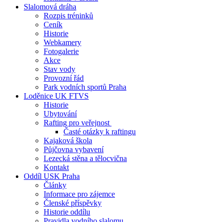
Slalomová dráha
Rozpis tréninků
Ceník
Historie
Webkamery
Fotogalerie
Akce
Stav vody
Provozní řád
Park vodních sportů Praha
Loděnice UK FTVS
Historie
Ubytování
Rafting pro veřejnost
Časté otázky k raftingu
Kajaková škola
Půjčovna vybavení
Lezecká stěna a tělocvična
Kontakt
Oddíl USK Praha
Články
Informace pro zájemce
Členské příspěvky
Historie oddílu
Pravidla vodního slalomu