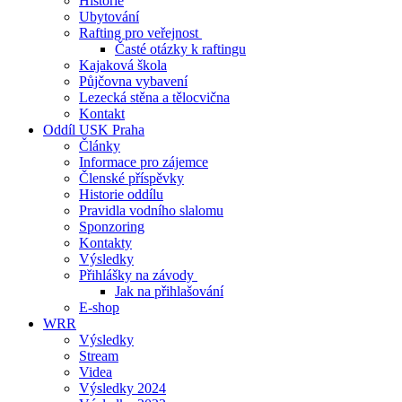
Historie
Ubytování
Rafting pro veřejnost
Časté otázky k raftingu
Kajaková škola
Půjčovna vybavení
Lezecká stěna a tělocvična
Kontakt
Oddíl USK Praha
Články
Informace pro zájemce
Členské příspěvky
Historie oddílu
Pravidla vodního slalomu
Sponzoring
Kontakty
Výsledky
Přihlášky na závody
Jak na přihlašování
E-shop
WRR
Výsledky
Stream
Videa
Výsledky 2024