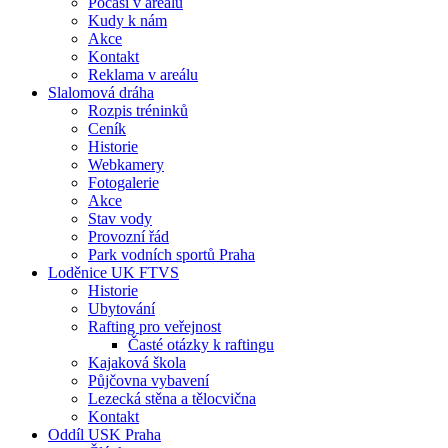
Počasí v areálu
Kudy k nám
Akce
Kontakt
Reklama v areálu
Slalomová dráha
Rozpis tréninků
Ceník
Historie
Webkamery
Fotogalerie
Akce
Stav vody
Provozní řád
Park vodních sportů Praha
Loděnice UK FTVS
Historie
Ubytování
Rafting pro veřejnost
Časté otázky k raftingu
Kajaková škola
Půjčovna vybavení
Lezecká stěna a tělocvična
Kontakt
Oddíl USK Praha