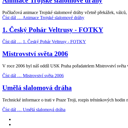
Animace Trojské slalomové dráhy
Počítačová animace Trojské slalomové dráhy včetně překážek, válců, l
Číst dál … Animace Trojské slalomové dráhy
1. Český Pohár Veltrusy - FOTKY
Číst dál … 1. Český Pohár Veltrusy - FOTKY
Mistrovství světa 2006
V roce 2006 byl náš oddíl USK Praha pořadatelem Mistrovství světa
Číst dál … Mistrovství světa 2006
Umělá slalomová dráha
Technické informace o trati v Praze Troji, rozpis tréninkových hodin 
Číst dál … Umělá slalomová dráha