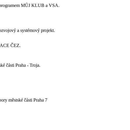
24 a programem MŮJ KLUB a VSA.
rozvojový a systémový projekt.
ADACE ČEZ.
é části Praha - Troja.
pory městské části Praha 7