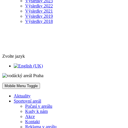
Výsledky 2023
Výsledky 2022
Výsledky 2021
Výsledky 2019
Výsledky 2018
Zvolte jazyk
Mobile Menu Toggle
Aktuality
Sportovní areál
Počasí v areálu
Kudy k nám
Akce
Kontakt
Reklama v areálu