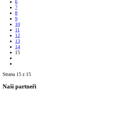
6
7
8
9
10
11
12
13
14
15
Strana 15 z 15
Naši partneři