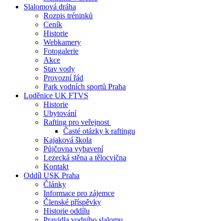
Slalomová dráha
Rozpis tréninků
Ceník
Historie
Webkamery
Fotogalerie
Akce
Stav vody
Provozní řád
Park vodních sportů Praha
Loděnice UK FTVS
Historie
Ubytování
Rafting pro veřejnost
Časté otázky k raftingu
Kajaková škola
Půjčovna vybavení
Lezecká stěna a tělocvična
Kontakt
Oddíl USK Praha
Články
Informace pro zájemce
Členské příspěvky
Historie oddílu
Pravidla vodního slalomu