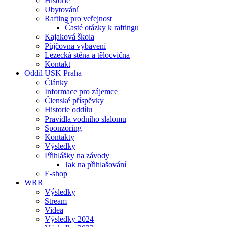
Historie
Ubytování
Rafting pro veřejnost
Časté otázky k raftingu
Kajaková škola
Půjčovna vybavení
Lezecká stěna a tělocvična
Kontakt
Oddíl USK Praha
Články
Informace pro zájemce
Členské příspěvky
Historie oddílu
Pravidla vodního slalomu
Sponzoring
Kontakty
Výsledky
Přihlášky na závody
Jak na přihlašování
E-shop
WRR
Výsledky
Stream
Videa
Výsledky 2024