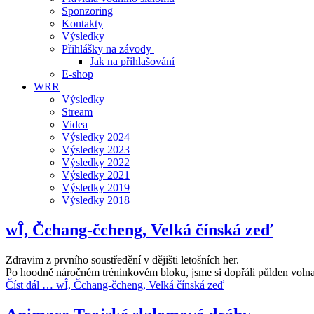
Sponzoring
Kontakty
Výsledky
Přihlášky na závody
Jak na přihlašování
E-shop
WRR
Výsledky
Stream
Videa
Výsledky 2024
Výsledky 2023
Výsledky 2022
Výsledky 2021
Výsledky 2019
Výsledky 2018
wÎ, Čchang-čcheng, Velká čínská zeď
Zdravim z prvního soustředění v dějišti letošních her.
Po hoodně náročném tréninkovém bloku, jsme si dopřáli půlden voln
Číst dál … wÎ, Čchang-čcheng, Velká čínská zeď